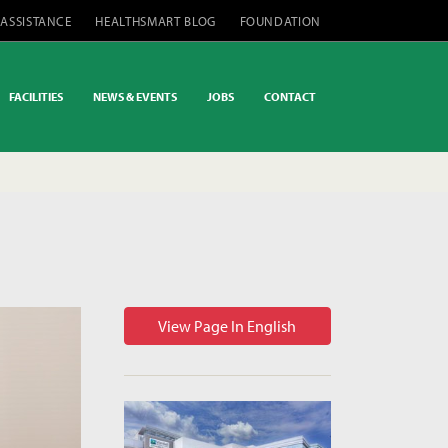
 ASSISTANCE
HEALTHSMART BLOG
FOUNDATION
FACILITIES
NEWS & EVENTS
JOBS
CONTACT
View Page In English