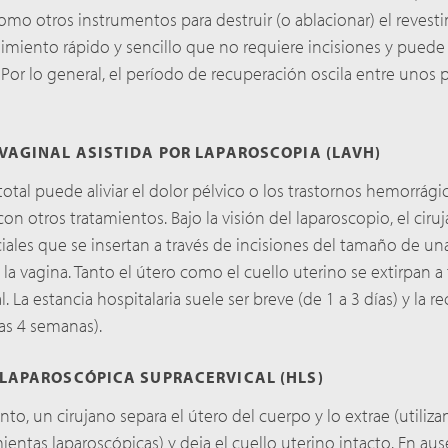
como otros instrumentos para destruir (o ablacionar) el revest
imiento rápido y sencillo que no requiere incisiones y puede 
Por lo general, el período de recuperación oscila entre unos 
VAGINAL ASISTIDA POR LAPAROSCOPIA (LAVH)
otal puede aliviar el dolor pélvico o los trastornos hemorrág
n otros tratamientos. Bajo la visión del laparoscopio, el ciruj
iales que se insertan a través de incisiones del tamaño de 
 la vagina. Tanto el útero como el cuello uterino se extirpan a
l. La estancia hospitalaria suele ser breve (de 1 a 3 días) y la 
nas 4 semanas).
LAPAROSCÓPICA SUPRACERVICAL (HLS)
to, un cirujano separa el útero del cuerpo y lo extrae (utiliz
ntas laparoscópicas) y deja el cuello uterino intacto. En au