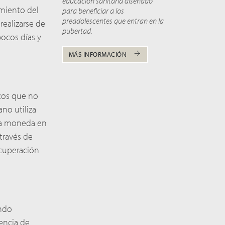
educación sanitaria diseñado
imiento del
para beneficiar a los
preadolescentes que entran en la
realizarse de
pubertad.
pocos días y
MÁS INFORMACIÓN
icos que no
ano utiliza
una moneda en
 través de
recuperación
ando
sencia de