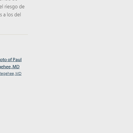
el riesgo de
s a los del
Megehee, MD