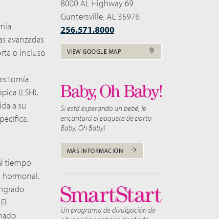
8000 AL Highway 69
Guntersville, AL 35976
omía
256.571.8000
cas avanzadas
orta o incluso
VIEW GOOGLE MAP
rectomía
pica (LSH).
ida a su
Si está esperando un bebé, le
encantará el paquete de parto
ecífica.
Baby, Oh Baby!
MÁS INFORMACIÓN
al tiempo
ia hormonal.
angrado
El
Un programa de divulgación de
amado