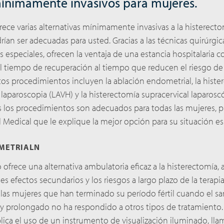
ínimamente invasivos para mujeres.
rece varias alternativas mínimamente invasivas a la histerect
rían ser adecuadas para usted. Gracias a las técnicas quirúrgi
s especiales, ofrecen la ventaja de una estancia hospitalaria c
el tiempo de recuperación al tiempo que reducen el riesgo de
tos procedimientos incluyen la ablación endometrial, la histe
r laparoscopia (LAVH) y la histerectomía supracervical laparoscó
los procedimientos son adecuados para todas las mujeres, p
Medical que le explique la mejor opción para su situación esp
METRIALN
ofrece una alternativa ambulatoria eficaz a la histerectomía, 
les efectos secundarios y los riesgos a largo plazo de la terap
 las mujeres que han terminado su período fértil cuando el s
y prolongado no ha respondido a otros tipos de tratamiento. 
ica el uso de un instrumento de visualización iluminado, ll